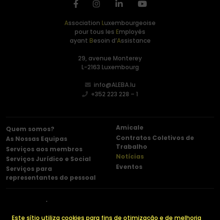
A
ssociation
L
uxembourgeoise
pour tous les
E
mployés
ayant
B
esoin d’
A
ssistance
29, avenue Monterey
L-2163 Luxembourg
info@ALEBA.lu
+352 223 228 – 1
Amicale
Quem somos?
Contratos Coletivos de
As Nossas Equipas
Trabalho
Serviços aos membros
Notícias
Serviços Jurídico e Social
Eventos
Serviços para
representantes do pessoal
Contacto
Menções legais
Política de confidencialidade
Cookies
Este sítio utiliza cookies para fins de otimização e de melhoria