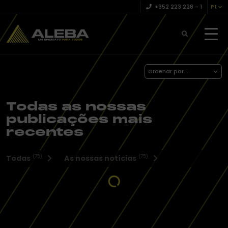
+352 223 228 – 1
Pt
Ordenar por...
Todas as nossas
publicações mais
recentes
Todas
As nossas notícias
(75)
(75)