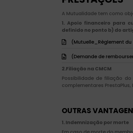
A Mutualidade tem como obj
1. Apoio financeiro para 
definido no ponto b) do arti
(Mutuelle_Règlement du 
(Demande de rembourse
2.Filiação na CMCM
Possibilidade de filiação
complementares PrestaPlus, D
OUTRAS VANTAGENS 
1. Indemnização por morte
Em caso de morte do membro,