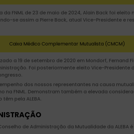
a da FNML de 23 de maio de 2024, Alain Back foi eleit
ndo-se assim a Pierre Back, atual Vice-Presidente e r
Caixa Médico Complementar Mutualista (CMCM)
ado a 19 de setembro de 2020 em Mondorf, Fernand Fis
istração. Foi posteriormente eleito Vice-Presidente
ongresso.
empenho dos nossos representantes na causa mutualis
o na FNML. Demonstram também a elevada considera
 têm pela ALEBA.
INISTRAÇÃO
 Conselho de Administração da Mutualidade da ALEBA 