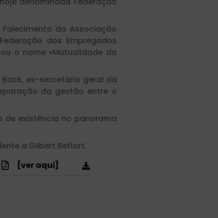
 hoje denominada Federação
 Falecimento da Associação
 Federação dos Empregados
otou o nome «Mutualidade da
 Back, ex-secretário geral da
separação da gestão entre o
os de existência no panorama
nte a Gilbert Beffort.
:
[ver aqui]