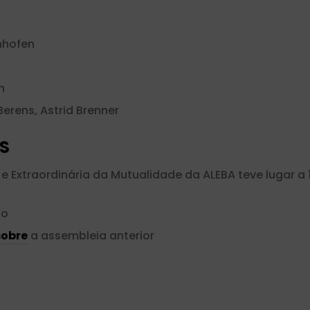
nhofen
n
erens, Astrid Brenner
S
 e Extraordinária da Mutualidade da ALEBA teve lugar a 
ão
sobre
a assembleia anterior