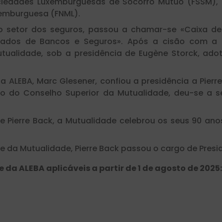
ciedades Luxemburguesas de Socorro Mútuo (FSSM),
xemburguesa (FNML).
o setor dos seguros, passou a chamar-se «Caixa de
ados de Bancos e Seguros». Após a cisão com a
Mutualidade, sob a presidência de Eugène Storck, ad
a ALEBA, Marc Glesener, confiou a presidência a Pierre
ção do Conselho Superior da Mutualidade, deu-se a 
de Pierre Back, a Mutualidade celebrou os seus 90 an
e da Mutualidade, Pierre Back passou o cargo de Preside
da ALEBA aplicáveis a partir de 1 de agosto de 2025