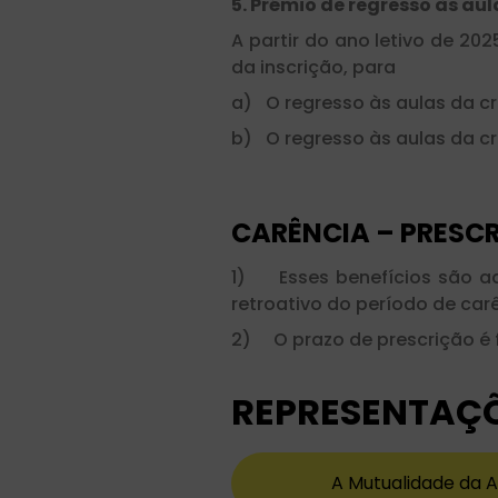
5. Prémio de regresso às aul
A partir do ano letivo de 2
da inscrição, para
a) O regresso às aulas da cr
b) O regresso às aulas da cr
CARÊNCIA – PRESC
1) Esses benefícios são ad
retroativo do período de car
2) O prazo de prescrição é f
REPRESENTAÇ
A Mutualidade da A