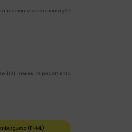
mbro mediante a apresentação
oze (12) meses. O pagamento
uxemburguesa (FNML)