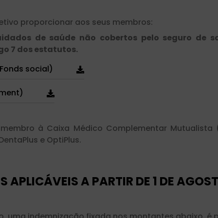
etivo proporcionar aos seus membros:
cuidados de saúde não cobertos pelo seguro de s
go 7 dos estatutos.
Fonds social)
ment)
 do membro à Caixa Médico Complementar Mutualista
entaPlus e OptiPlus.
APLICÁVEIS A PARTIR DE 1 DE AGOST
 uma indemnização fixada nos montantes abaixo, é pa