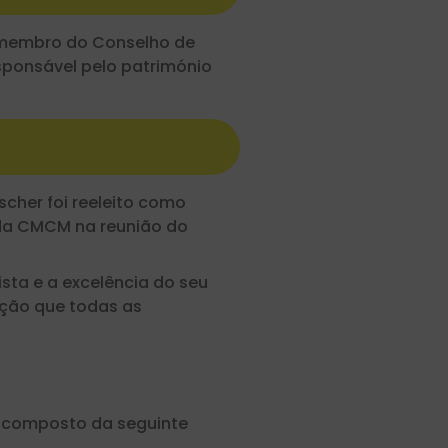
o membro do Conselho de
esponsável pelo património
cher foi reeleito como
 da CMCM na reunião do
ta e a excelência do seu
ção que todas as
é composto da seguinte