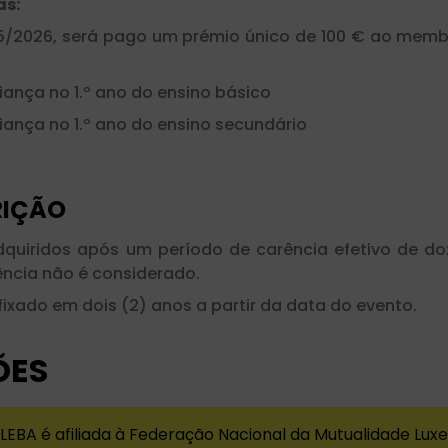
as:
025/2026, será pago um prémio único de 100 € ao me
iança no 1.º ano do ensino básico
iança no 1.º ano do ensino secundário
RIÇÃO
quiridos após um período de carência efetivo de d
ência não é considerado.
ixado em dois (2) anos a partir da data do evento.
ÕES
LEBA é afiliada à Federação Nacional da Mutualidade L