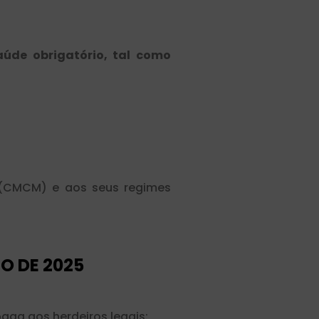
aúde obrigatório, tal como
 (CMCM) e aos seus regimes
O DE 2025
ga aos herdeiros legais: