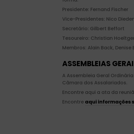
Presidente: Fernand Fischer
Vice-Presidentes: Nico Diede
Secretário: Gilbert Beffort
Tesoureiro: Christian Hoeltge
Membros: Alain Back, Denise B
ASSEMBLEIAS GERAI
A Assembleia Geral Ordinária
Câmara dos Assalariados.
Encontre aqui a ata da reuni
Encontre
aqui informações 