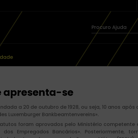
idade
 apresenta-se
undada a 20 de outubro de 1928, ou seja, 10 anos apó
es Luxemburger Bankbeamtenvereins».
estatutos foram aprovados pelo Ministério competent
 dos Empregados Bancários». Posteriormente, to