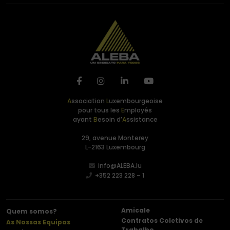
A
ssociation
L
uxembourgeoise
pour tous les
E
mployés
ayant
B
esoin d’
A
ssistance
29, avenue Monterey
L-2163 Luxembourg
info@ALEBA.lu
+352 223 228 – 1
Amicale
Quem somos?
Contratos Coletivos de
As Nossas Equipas
Trabalho