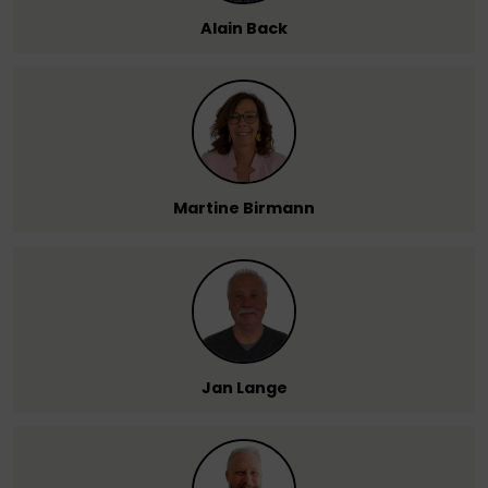
Alain Back
Martine Birmann
Jan Lange