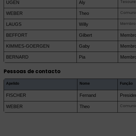
Tesoure
UGEN
Aly
Comuni
WEBER
Theo
Membro
LAUGS
Willy
BEFFORT
Gilbert
Membr
KIMMES-GOERGEN
Gaby
Membr
BERNARD
Pia
Membr
Pessoas de contacto
Apelido
Nome
Função
FISCHER
Fernand
Preside
Comuni
WEBER
Theo