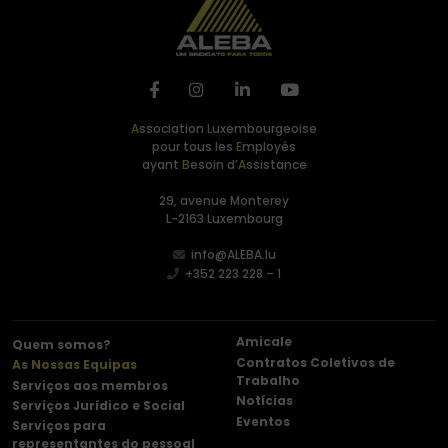
A
ssociation
L
uxembourgeoise
pour tous les
E
mployés
ayant
B
esoin d’
A
ssistance
29, avenue Monterey
L-2163 Luxembourg
info@ALEBA.lu
+352 223 228 – 1
Amicale
Quem somos?
Contratos Coletivos de
As Nossas Equipas
Trabalho
Serviços aos membros
Notícias
Serviços Jurídico e Social
Eventos
Serviços para
representantes do pessoal