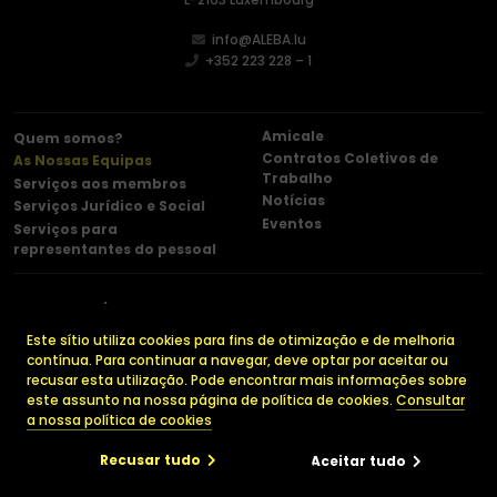
info@ALEBA.lu
+352 223 228 – 1
Amicale
Quem somos?
Contratos Coletivos de
As Nossas Equipas
Trabalho
Serviços aos membros
Notícias
Serviços Jurídico e Social
Eventos
Serviços para
representantes do pessoal
Contacto
Menções legais
Política de confidencialidade
Cookies
Este sítio utiliza cookies para fins de otimização e de melhoria
contínua. Para continuar a navegar, deve optar por aceitar ou
recusar esta utilização. Pode encontrar mais informações sobre
este assunto na nossa página de política de cookies.
Consultar
© 2026 ALEBA. Todos os direitos reservados.
a nossa política de cookies
Made by
Recusar tudo
Aceitar tudo