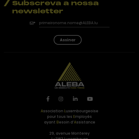
Subscreva a nossa
newsletter
Assinar
A
ssociation
L
uxembourgeoise
pour tous les
E
mployés
ayant
B
esoin d’
A
ssistance
29, avenue Monterey
L-2163 Luxembourg