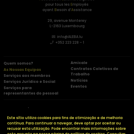
pour tous les
E
mployés
ayant
B
esoin d’
A
ssistance
29, avenue Monterey
L-2163 Luxembourg
info@ALEBA.lu
+352 223 228 – 1
Amicale
Quem somos?
Contratos Coletivos de
As Nossas Equipas
Trabalho
Serviços aos membros
Notícias
Serviços Jurídico e Social
Eventos
Serviços para
representantes do pessoal
Contacto
Menções legais
Política de confidencialidade
Cookies
Este sítio utiliza cookies para fins de otimização e de melhoria
contínua. Para continuar a navegar, deve optar por aceitar ou
recusar esta utilização. Pode encontrar mais informações sobre
este assunto na nossa página de política de cookies.
Consultar