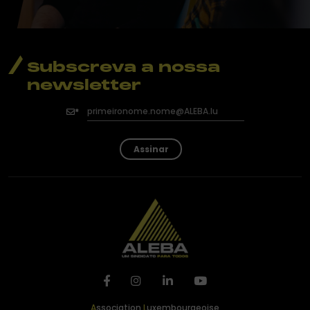
Subscreva a nossa
newsletter
Assinar
A
ssociation
L
uxembourgeoise