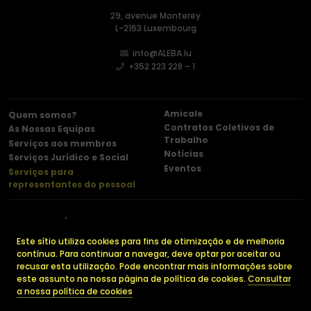
29, avenue Monterey
L-2163 Luxembourg
info@ALEBA.lu
+352 223 228 – 1
Amicale
Quem somos?
Contratos Coletivos de
As Nossas Equipas
Trabalho
Serviços aos membros
Notícias
Serviços Jurídico e Social
Eventos
Serviços para
representantes do pessoal
Contacto
Menções legais
Política de confidencialidade
Cookies
Este sítio utiliza cookies para fins de otimização e de melhoria
contínua. Para continuar a navegar, deve optar por aceitar ou
recusar esta utilização. Pode encontrar mais informações sobre
este assunto na nossa página de política de cookies.
Consultar
© 2026 ALEBA. Todos os direitos reservados.
a nossa política de cookies
Made by