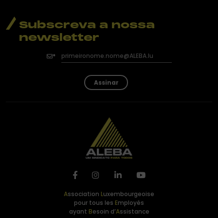
Subscreva a nossa
newsletter
Assinar
A
ssociation
L
uxembourgeoise
pour tous les
E
mployés
ayant
B
esoin d’
A
ssistance