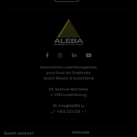
A
ssociation
L
uxembourgeoise
pour tous les
E
mployés
ayant
B
esoin d’
A
ssistance
29, avenue Monterey
L-2163 Luxembourg
info@ALEBA.lu
+352 223 228 – 1
Amicale
Quem somos?