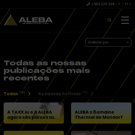
+352 223 228 – 1
Pt
Ordenar por...
Todas as nossas
publicações mais
recentes
Todas
As nossas notícias
(75)
(75)
A TAXX.lu e a ALEBA
ALEBA x Domaine
agora são parceiras.
Thermal de Mondorf