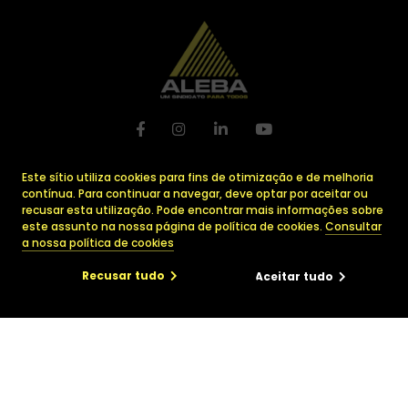
A
ssociation
L
uxembourgeoise
Este sítio utiliza cookies para fins de otimização e de melhoria
pour tous les
E
mployés
contínua. Para continuar a navegar, deve optar por aceitar ou
ayant
B
esoin d’
A
ssistance
recusar esta utilização. Pode encontrar mais informações sobre
este assunto na nossa página de política de cookies.
Consultar
29, avenue Monterey
a nossa política de cookies
L-2163 Luxembourg
Recusar tudo
Aceitar tudo
info@ALEBA.lu
+352 223 228 – 1
×
Amicale
Quem somos?
Contratos Coletivos de
As Nossas Equipas
as
utos em vigor
Trabalho
Serviços aos membros