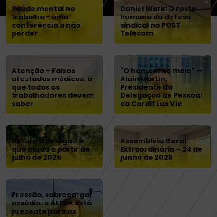
Saúde mental no
Daniel Wark: O rosto
trabalho - uma
humano da defesa
conferência a não
sindical na POST
perder
Telecom
Atenção – Falsos
"O homem no meio" —
atestados médicos: o
Alain Martin,
que todos os
Presidente da
trabalhadores devem
Delegação de Pessoal
saber
da Cardif Lux Vie
Direito a desligar: o
Assembleia Geral
que muda a partir de
Extraordinária – 24 de
julho de 2026
junho de 2026
Pressão, sobrecarga,
assédio: a ALEBA está
presente para os