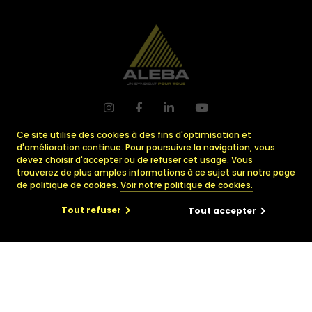
A
ssociation
L
uxembourgeoise
Ce site utilise des cookies à des fins d'optimisation et
pour tous les
E
mployés
d'amélioration continue. Pour poursuivre la navigation, vous
ayant
B
esoin d’
A
ssistance
devez choisir d'accepter ou de refuser cet usage. Vous
trouverez de plus amples informations à ce sujet sur notre page
29, avenue Monterey
de politique de cookies.
Voir notre politique de cookies.
L-2163 Luxembourg
Tout refuser
Tout accepter
info@ALEBA.lu
+352 223 228 – 1
×
us ?
Espace délégué MyALEBA
Qui sommes-nous ?
vigueur
L'Amicale des Membres
Nos équipes
Frontaliers