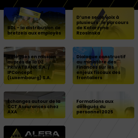
D’une seule voix à
plusieurs : le parcours
BDL - la distribution de
de Katarzyna
bretzels aux employés
Rzosinska
Délégués en mission
Dialogue constructif
auprès de la DZ
au ministère des
PRIVATBANK S.A. /
Finances sur les
IPConcept
enjeux fiscaux des
(Luxembourg) S.A.
frontaliers
Échanges autour de la
Formations aux
CCT Assurances chez
délégués du
AXA
personnel 2025
Investir dans le bien-