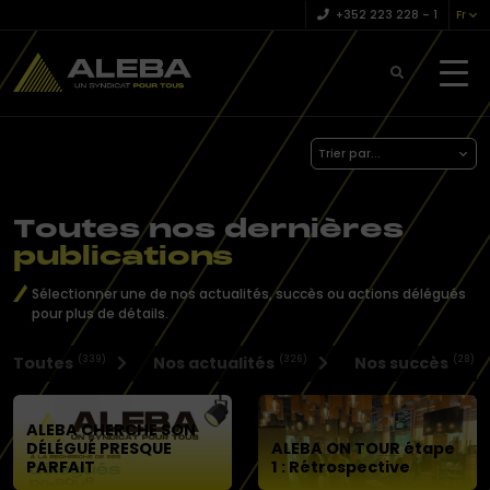
+352 223 228 – 1
Fr
Trier par...
Toutes nos dernières
publications
Sélectionner une de nos actualités, succès ou actions délégués
pour plus de détails.
Toutes
Nos actualités
Nos succès
(339)
(326)
(28)
ALEBA CHERCHE SON
DÉLÉGUÉ PRESQUE
ALEBA ON TOUR étape
PARFAIT
1 : Rétrospective