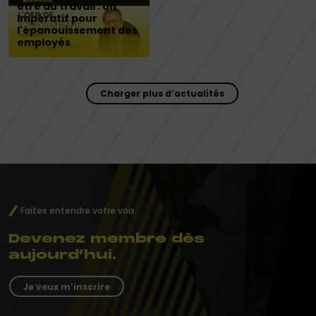
être au travail : un
Impératif pour
l'épanouissement des
employés
Charger plus d’actualités
Faites entendre votre voix
Devenez membre dès
aujourd’hui.
Je veux m’inscrire