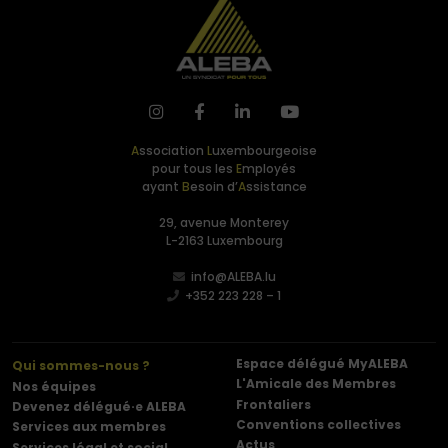
A
ssociation
L
uxembourgeoise
pour tous les
E
mployés
ayant
B
esoin d’
A
ssistance
29, avenue Monterey
L-2163 Luxembourg
info@ALEBA.lu
+352 223 228 – 1
Espace délégué MyALEBA
Qui sommes-nous ?
L'Amicale des Membres
Nos équipes
Frontaliers
Devenez délégué·e ALEBA
Conventions collectives
Services aux membres
Actus
Services légal et social