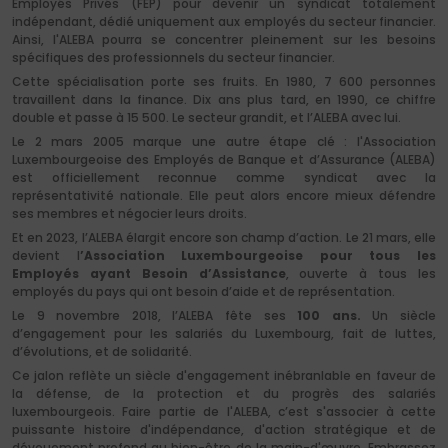
Employés Privés (FEP) pour devenir un syndicat totalement
indépendant, dédié uniquement aux employés du secteur financier.
Ainsi, l'ALEBA pourra se concentrer pleinement sur les besoins
spécifiques des professionnels du secteur financier.
Cette spécialisation porte ses fruits. En 1980, 7 600 personnes
travaillent dans la finance. Dix ans plus tard, en 1990, ce chiffre
double et passe à 15 500. Le secteur grandit, et l’ALEBA avec lui.
Le 2 mars 2005 marque une autre étape clé : l'Association
Luxembourgeoise des Employés de Banque et d’Assurance
(ALEBA)
est officiellement reconnue comme syndicat avec la
représentativité nationale. Elle peut alors encore mieux défendre
ses membres et négocier leurs droits.
Et en 2023, l’ALEBA élargit encore son champ d’action. Le 21 mars, elle
devient l
’Association Luxembourgeoise pour tous les
Employés ayant Besoin d’Assistance
, ouverte à tous les
employés du pays qui ont besoin d’aide et de représentation.
Le 9 novembre 2018, l’ALEBA fête ses
100 ans.
Un siècle
d’engagement pour les salariés du Luxembourg, fait de luttes,
d’évolutions, et de solidarité.
Ce jalon reflète un siècle d'engagement inébranlable en faveur de
la défense, de la protection et du progrès des salariés
luxembourgeois. Faire partie de l'ALEBA, c’est s'associer à cette
puissante histoire d'indépendance, d'action stratégique et de
dévouement profond au bien-être de la main-d'œuvre. Embrassez