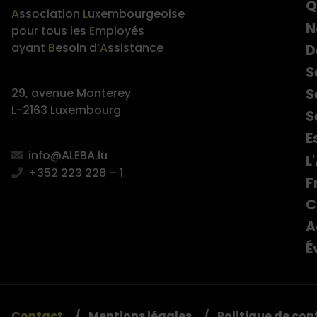
Q
A
ssociation
L
uxembourgeoise
N
pour tous les
E
mployés
ayant
B
esoin d’
A
ssistance
D
S
S
29, avenue Monterey
L-2163 Luxembourg
S
E
info@ALEBA.lu
L
+352 223 228 – 1
F
C
A
É
Contact
Mentions légales
Politique de con