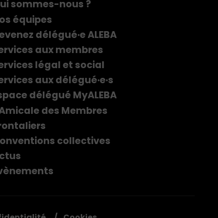
ui sommes-nous ?
os équipes
evenez délégué·e ALEBA
ervices aux membres
ervices légal et social
ervices aux délégué·e·s
space délégué MyALEBA
'Amicale des Membres
rontaliers
onventions collectives
ctus
vènements
fidentialité
Cookies