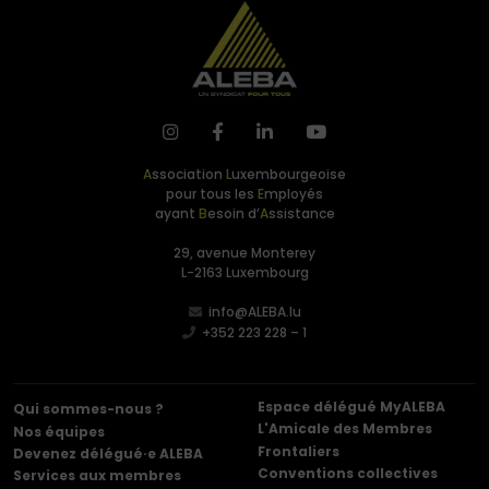
A
ssociation
L
uxembourgeoise
pour tous les
E
mployés
ayant
B
esoin d’
A
ssistance
29, avenue Monterey
L-2163 Luxembourg
info@ALEBA.lu
+352 223 228 – 1
Espace délégué MyALEBA
Qui sommes-nous ?
L'Amicale des Membres
Nos équipes
Frontaliers
Devenez délégué·e ALEBA
Conventions collectives
Services aux membres