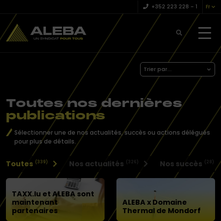
+352 223 228 – 1
Fr
Trier par...
Toutes nos dernières
publications
Sélectionner une de nos actualités, succès ou actions délégués
pour plus de détails.
Toutes
Nos actualités
Nos succès
(339)
(326)
(28)
TAXX.lu et ALEBA sont
maintenant
ALEBA x Domaine
partenaires
Thermal de Mondorf