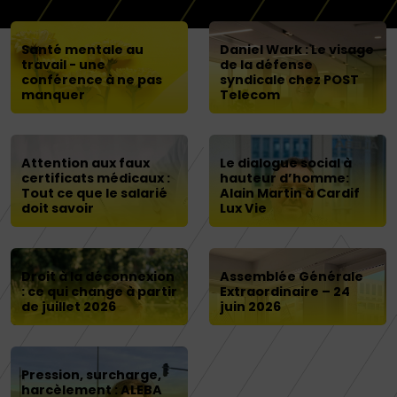
Santé mentale au
Daniel Wark : Le visage
travail - une
de la défense
conférence à ne pas
syndicale chez POST
manquer
Telecom
Attention aux faux
Le dialogue social à
certificats médicaux :
hauteur d’homme:
Tout ce que le salarié
Alain Martin à Cardif
doit savoir
Lux Vie
Droit à la déconnexion
Assemblée Générale
: ce qui change à partir
Extraordinaire – 24
de juillet 2026
juin 2026
Pression, surcharge,
harcèlement : ALEBA