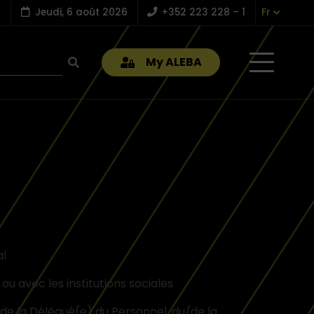
Jeudi, 6 août 2026
+352 223 228 – 1
Fr
My ALEBA
al
ou avec les institutions sociales
/de la Délégué(e) du Personnel, du/de la