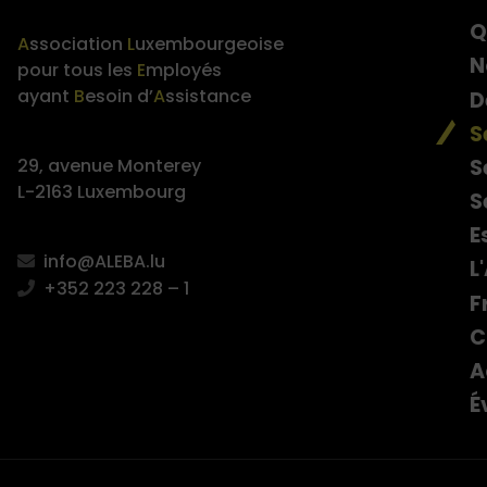
Q
A
ssociation
L
uxembourgeoise
N
pour tous les
E
mployés
ayant
B
esoin d’
A
ssistance
D
S
S
29, avenue Monterey
L-2163 Luxembourg
S
E
info@ALEBA.lu
L
+352 223 228 – 1
F
C
A
É