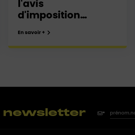
l'avis
d'imposition
sur le revenu
En savoir +
allemand -
Formulaires
types
la newsletter