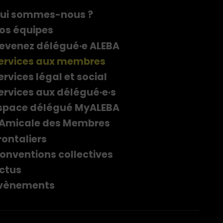
ui sommes-nous ?
os équipes
evenez délégué·e ALEBA
ervices aux membres
ervices légal et social
ervices aux délégué·e·s
space délégué MyALEBA
'Amicale des Membres
rontaliers
onventions collectives
ctus
vènements