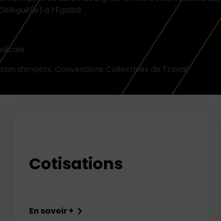
Délégué(e) à l’Égalité
ndicale
ion d’impôts, Conventions Collectives de Travail
pris en charge
après une période de carence de 12 mois et
Cotisations
En savoir +