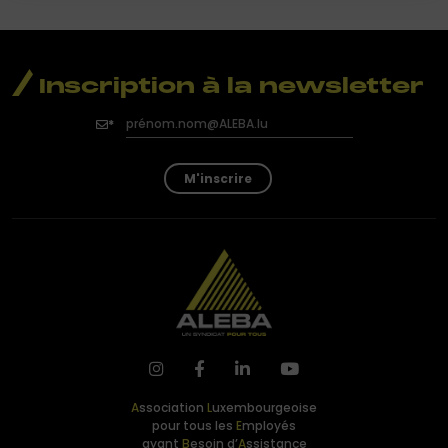
Inscription à la newsletter
M'inscrire
A
ssociation
L
uxembourgeoise
pour tous les
E
mployés
ayant
B
esoin d’
A
ssistance