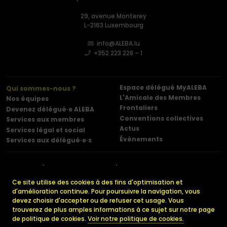
29, avenue Monterey
L-2163 Luxembourg
info@ALEBA.lu
+352 223 228 – 1
Espace délégué MyALEBA
Qui sommes-nous ?
L'Amicale des Membres
Nos équipes
Frontaliers
Devenez délégué·e ALEBA
Conventions collectives
Services aux membres
Actus
Services légal et social
Évènements
Services aux délégué·e·s
Contact
Mentions légales
Politique de confidentialité
Cookies
Ce site utilise des cookies à des fins d'optimisation et
d'amélioration continue. Pour poursuivre la navigation, vous
devez choisir d'accepter ou de refuser cet usage. Vous
trouverez de plus amples informations à ce sujet sur notre page
© 2026 ALEBA. Tous droits réservés.
de politique de cookies.
Voir notre politique de cookies.