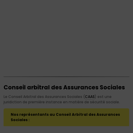
professionnelle
et continue
Comité à
l'égalité
Commission
des salariés
frontaliers
Commission
for ageing
populations
Conseil arbitral des Assurances Sociales
Le Conseil Arbitral des Assurances Sociales (
CAAS
) est une
juridiction de première instance en matière de sécurité sociale.
Nos représentants au Conseil Arbitral des Assurances
Sociales :