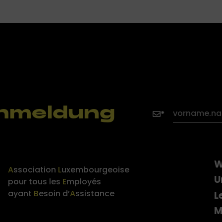
nmeldung
W
A
ssociation
L
uxembourgeoise
U
pour tous les
E
mployés
ayant
B
esoin d’
A
ssistance
L
M