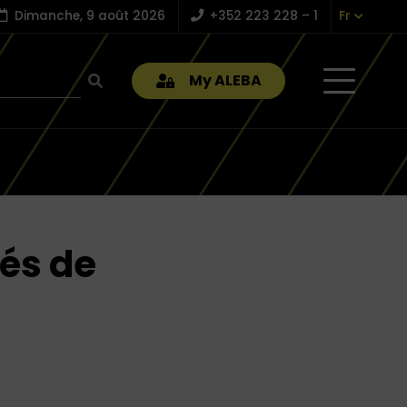
Dimanche, 9 août 2026
+352 223 228 – 1
Fr
My ALEBA
és de