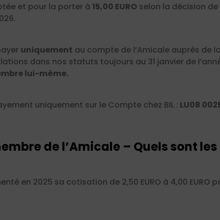
tée et pour la porter à
15,00 EURO
selon la décision de
2026.
 payer
uniquement
au compte de l’Amicale auprès de la
ulations dans nos statuts
toujours au 31 janvier de l’an
membre lui-même.
ayement uniquement sur le Compte chez BIL :
LU08 0025
embre de l’Amicale – Quels sont le
menté en 2025 sa cotisation de 2,50 EURO à 4,00 EURO