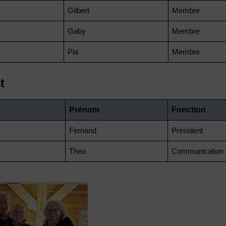
Gilbert
Membre
Gaby
Membre
Pia
Membre
t
Prénom
Fonction
Fernand
Président
Theo
Communication