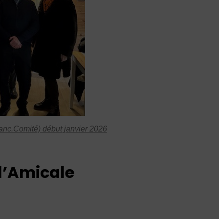
(anc.Comité) début janvier 2026
l’Amicale