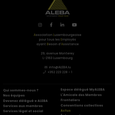
A
ssociation
L
uxembourgeoise
pour tous les
E
mployés
ayant
B
esoin d’
A
ssistance
29, avenue Monterey
L-2163 Luxembourg
info@ALEBA.lu
+352 223 228 – 1
Espace délégué MyALEBA
Qui sommes-nous ?
L'Amicale des Membres
Nos équipes
Frontaliers
Devenez délégué·e ALEBA
Conventions collectives
Services aux membres
Actus
Services légal et social