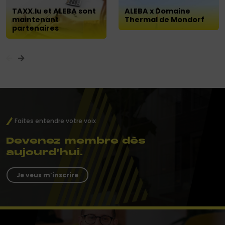
TAXX.lu et ALEBA sont
ALEBA x Domaine
maintenant
Thermal de Mondorf
partenaires
Faites entendre votre voix
Devenez membre dès
aujourd’hui.
Je veux m’inscrire