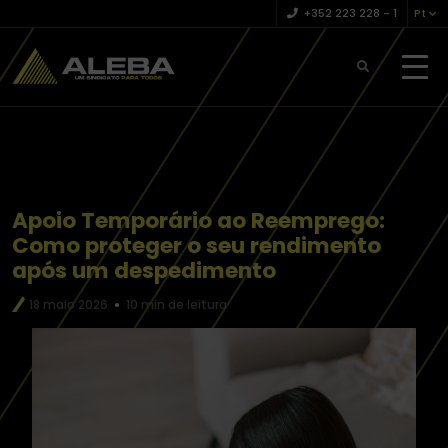
+352 223 228 – 1
Pt
Apoio Temporário ao Reemprego:
Como proteger o seu rendimento
após um despedimento
18 maio 2026
10 min de leitura