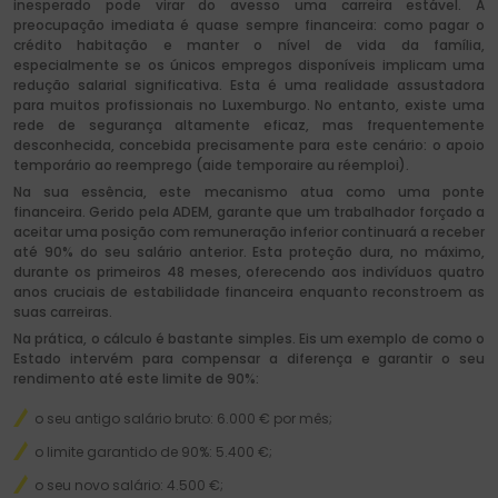
inesperado pode virar do avesso uma carreira estável. A
preocupação imediata é quase sempre financeira: como pagar o
crédito habitação e manter o nível de vida da família,
especialmente se os únicos empregos disponíveis implicam uma
redução salarial significativa. Esta é uma realidade assustadora
para muitos profissionais no Luxemburgo. No entanto, existe uma
rede de segurança altamente eficaz, mas frequentemente
desconhecida, concebida precisamente para este cenário: o apoio
temporário ao reemprego (aide temporaire au réemploi).
Na sua essência, este mecanismo atua como uma ponte
financeira. Gerido pela ADEM, garante que um trabalhador forçado a
aceitar uma posição com remuneração inferior continuará a receber
até 90% do seu salário anterior. Esta proteção dura, no máximo,
durante os primeiros 48 meses, oferecendo aos indivíduos quatro
anos cruciais de estabilidade financeira enquanto reconstroem as
suas carreiras.
Na prática, o cálculo é bastante simples. Eis um exemplo de como o
Estado intervém para compensar a diferença e garantir o seu
rendimento até este limite de 90%:
o seu antigo salário bruto: 6.000 € por mês;
o limite garantido de 90%: 5.400 €;
o seu novo salário: 4.500 €;