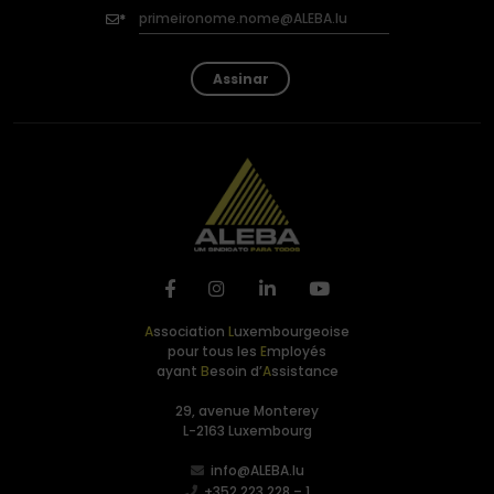
Assinar
A
ssociation
L
uxembourgeoise
pour tous les
E
mployés
ayant
B
esoin d’
A
ssistance
29, avenue Monterey
L-2163 Luxembourg
info@ALEBA.lu
+352 223 228 – 1