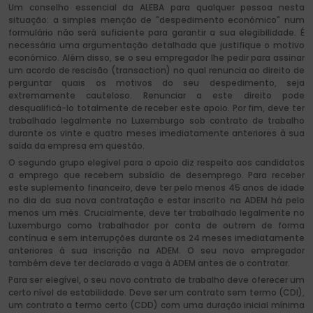
Um conselho essencial da ALEBA para qualquer pessoa nesta
situação: a simples menção de "despedimento económico" num
formulário não será suficiente para garantir a sua elegibilidade. É
necessária uma argumentação detalhada que justifique o motivo
económico. Além disso, se o seu empregador lhe pedir para assinar
um acordo de rescisão (transaction) no qual renuncia ao direito de
perguntar quais os motivos do seu despedimento, seja
extremamente cauteloso. Renunciar a este direito pode
desqualificá-lo totalmente de receber este apoio. Por fim, deve ter
trabalhado legalmente no Luxemburgo sob contrato de trabalho
durante os vinte e quatro meses imediatamente anteriores à sua
saída da empresa em questão.
O segundo grupo elegível para o apoio diz respeito aos candidatos
a emprego que recebem subsídio de desemprego. Para receber
este suplemento financeiro, deve ter pelo menos 45 anos de idade
no dia da sua nova contratação e estar inscrito na ADEM há pelo
menos um mês. Crucialmente, deve ter trabalhado legalmente no
Luxemburgo como trabalhador por conta de outrem de forma
contínua e sem interrupções durante os 24 meses imediatamente
anteriores à sua inscrição na ADEM. O seu novo empregador
também deve ter declarado a vaga à ADEM antes de o contratar.
Para ser elegível, o seu novo contrato de trabalho deve oferecer um
certo nível de estabilidade. Deve ser um contrato sem termo (CDI),
um contrato a termo certo (CDD) com uma duração inicial mínima