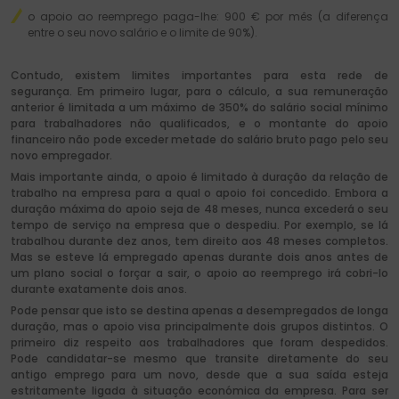
o apoio ao reemprego paga-lhe: 900 €
por mês (a diferença
entre o seu novo salário e o limite de 90%).
Contudo, existem limites importantes para esta rede de
segurança. Em primeiro lugar, para o cálculo, a sua remuneração
anterior é limitada a um máximo de 350% do salário social mínimo
para trabalhadores não qualificados, e o montante do apoio
financeiro não pode exceder metade do salário bruto pago pelo seu
novo empregador.
Mais importante ainda, o apoio é limitado à duração da relação de
trabalho na empresa para a qual o apoio foi concedido. Embora a
duração máxima do apoio seja de 48 meses, nunca excederá o seu
tempo de serviço na empresa que o despediu. Por exemplo, se lá
trabalhou durante dez anos, tem direito aos 48 meses completos.
Mas se esteve lá empregado apenas durante dois anos antes de
um plano social o forçar a sair, o apoio ao reemprego irá cobri-lo
durante exatamente dois anos.
Pode pensar que isto se destina apenas a desempregados de longa
duração, mas o apoio visa principalmente dois grupos distintos. O
primeiro diz respeito aos trabalhadores que foram despedidos.
Pode candidatar-se mesmo que transite diretamente do seu
antigo emprego para um novo, desde que a sua saída esteja
estritamente ligada à situação económica da empresa. Para ser