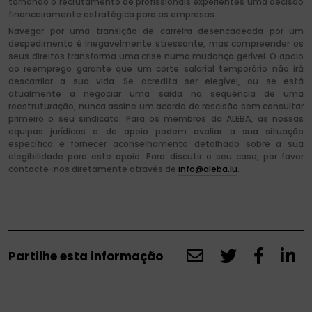
tornando o recrutamento de profissionais experientes uma decisão
financeiramente estratégica para as empresas.
Navegar por uma transição de carreira desencadeada por um
despedimento é inegavelmente stressante, mas compreender os
seus direitos transforma uma crise numa mudança gerível. O apoio
ao reemprego garante que um corte salarial temporário não irá
descarrilar a sua vida. Se acredita ser elegível, ou se está
atualmente a negociar uma saída na sequência de uma
reestruturação, nunca assine um acordo de rescisão sem consultar
primeiro o seu sindicato. Para os membros da ALEBA, as nossas
equipas jurídicas e de apoio podem avaliar a sua situação
específica e fornecer aconselhamento detalhado sobre a sua
elegibilidade para este apoio. Para discutir o seu caso, por favor
contacte-nos diretamente através de
info@aleba.lu
.
Partilhe esta informação