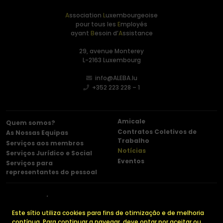
A
ssociation
L
uxembourgeoise
pour tous les
E
mployés
ayant
B
esoin d’
A
ssistance
29, avenue Monterey
L-2163 Luxembourg
info@ALEBA.lu
+352 223 228 – 1
Amicale
Quem somos?
Contratos Coletivos de
As Nossas Equipas
Trabalho
Serviços aos membros
Notícias
Serviços Jurídico e Social
Eventos
Serviços para
representantes do pessoal
Contacto
Menções legais
Política de confidencialidade
Cookies
Este sítio utiliza cookies para fins de otimização e de melhoria
contínua. Para continuar a navegar, deve optar por aceitar ou