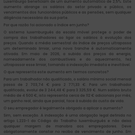
Luxemburgo beneficiam de um aumento automático de 2,5%. Este
aumento abrange os salários do setor privado e público, os
vencimentos dos funcionários públicos e as pensões, sem qualquer
diligência necessária da sua parte.
Por que razão foi acionado o índice em junho?
O sistema luxemburguês da escala móvel protege o poder de
compra dos trabalhadores ao ligar os salários à evolução dos
preços. Quando a média semestral do índice de preços ultrapassa
um determinado limiar, uma nova tranche é automaticamente
ativada. Em maio de 2026, a subida dos preços da energia,
nomeadamente dos combustíveis e do aquecimento, fez
ultrapassar esse limiar, tornando a indexação imediata e inevitável.
O que representa este aumento em termos concretos?
Para um trabalhador não qualificado, o salário mínimo social mensal
passa de 2 703,74 € para 2 771,33 €. Para um trabalhador
qualificado, evolui de 3 244,48 € para 3 325,59 €. Num salário bruto
médio de 4 500 €, isto representa cerca de 112 € adicionais por mês,
um ganho real, ainda que parcial, face à subida do custo de vida.
O seu empregador é legalmente obrigado a aplicar o aumento?
Sim, sem exceção. A indexação é uma obrigação legal definida no
artigo L.223-1 do Código do Trabalho luxemburguês e não deixa
qualquer margem de manobra aos empregadores. Deve
obrigatoriamente constar no recibo de vencimento de junho. Em