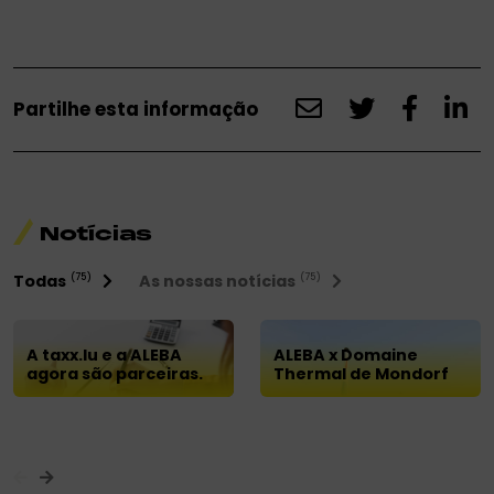
Partilhe esta informação
Notícias
Todas
As nossas notícias
(75)
(75)
A taxx.lu e a ALEBA
ALEBA x Domaine
agora são parceiras.
Thermal de Mondorf