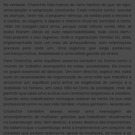
Na verdade, Charlotte fala menos de feito heróico do que de rigor,
antecipação e adaptação constante. Cada minuto conta: acordar
as crianças, vesti-las, o pequeno-almoço, as saídas para a escola e
a creche, as viagens, e depois o mesmo ritual ao contrário à noite.
«Não há margem para erros, porque cada minuto conta. Mas se
todos tiverem claras as suas responsabilidades, tudo corre bem.»
Para preparar o seu regresso, toda a organização familiar foi, aliás,
implementada com um mês de antecedência, com orientações
precisas para cada um. Uma logística que exige paciência,
confiança mútua, flexibilidade e uma sólida gestão do stress.
Para Charlotte, este equilíbrio assenta também na forma como o
mundo do trabalho acompanha as mães assalariadas. Ela insiste
no papel essencial da direcção. Um bom director, explica ela, sabe
ouvir as necessidades de organização de uma mãe que trabalha e
encontrar um equilíbrio justo entre as exigências do serviço e a
realidade no terreno, em casa. Não se trata de privilegiar, mas de
permitir que cada uma evolua num ambiente respeitoso e solidário.
Quando uma trabalhadora consegue realizar-se tanto na sua vida
profissional como na sua vida familiar, «todos ganham», recorda ela.
Charlotte também deseja enviar uma mensagem de
encorajamento às mulheres grávidas que trabalham atualmente
no Luxemburgo: elas têm direitos, e esses direitos são importantes.
Ela salienta que o Luxemburgo está a implementar um conjunto de
medidas que podem realmente apoiar as mulheres, as mães e as