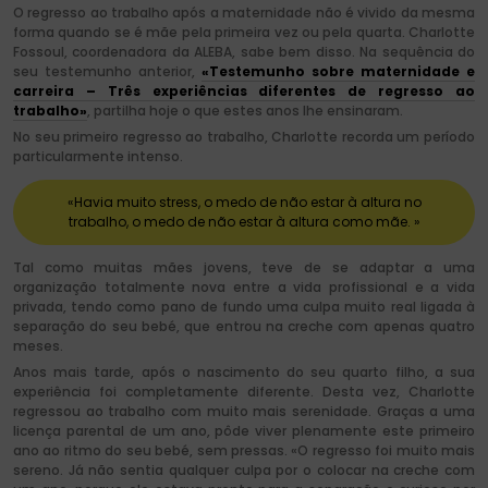
O regresso ao trabalho após a maternidade não é vivido da mesma
forma quando se é mãe pela primeira vez ou pela quarta. Charlotte
Fossoul, coordenadora da ALEBA, sabe bem disso. Na sequência do
seu testemunho anterior,
«Testemunho sobre maternidade e
carreira – Três experiências diferentes de regresso ao
trabalho»
, partilha hoje o que estes anos lhe ensinaram.
No seu primeiro regresso ao trabalho, Charlotte recorda um período
particularmente intenso.
«Havia muito stress, o medo de não estar à altura no
trabalho, o medo de não estar à altura como mãe. »
Tal como muitas mães jovens, teve de se adaptar a uma
organização totalmente nova entre a vida profissional e a vida
privada, tendo como pano de fundo uma culpa muito real ligada à
separação do seu bebé, que entrou na creche com apenas quatro
meses.
Anos mais tarde, após o nascimento do seu quarto filho, a sua
experiência foi completamente diferente. Desta vez, Charlotte
regressou ao trabalho com muito mais serenidade. Graças a uma
licença parental de um ano, pôde viver plenamente este primeiro
ano ao ritmo do seu bebé, sem pressas. «O regresso foi muito mais
sereno. Já não sentia qualquer culpa por o colocar na creche com