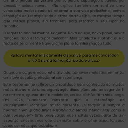
um ano, porque ele estava pronto para a separação e curioso por
descobrir coisas novas. »Ela explica também ter sentido uma
verdadeira necessidade de retomar a sua vida profissional, com a
sensação de ter respeitado o ritmo do seu filho, ao mesmo tempo
que estava pronta, ela também, para retomar o seu lugar no
trabalho.
O regresso não foi menos exigente. Nova equipa, novo papel, novas
funções: tudo estava por descobrir. Mas Charlotte sublinha que o
facto de ter a mente tranquila no plano familiar mudou tudo.
«Estava mental e fisicamente disponível para me concentrar
a 100 % numa formação rápida e eficaz.»
Quando a carga emocional é aliviada, torna-se mais fácil enfrentar
um novo desafio profissional com confiança.
Este testemunho reflete uma realidade bem conhecida de muitas
mães ativas: a de uma organização diária planeada ao segundo. E,
no entanto, apesar desta realidade, certos clichés têm vida longa.
Em 2026, Charlotte constata que o estereótipo da
«supermulher »continua muito presente.
«A reação é sempre a
mesma: “Tem quatro filhos e trabalha a tempo inteiro? Mas como é
que consegue?”»
Uma observação que muitas vezes parte de um
espanto sincero, mas que diz muito sobre o olhar ainda lançado
sobre as mães que trabalham.