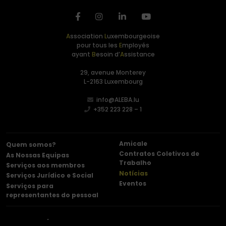
A
ssociation
L
uxembourgeoise
pour tous les
E
mployés
ayant
B
esoin d’
A
ssistance
29, avenue Monterey
L-2163 Luxembourg
info@ALEBA.lu
+352 223 228 – 1
Amicale
Quem somos?
Contratos Coletivos de
As Nossas Equipas
Trabalho
Serviços aos membros
Notícias
Serviços Jurídico e Social
Eventos
Serviços para
representantes do pessoal
Contacto
Menções legais