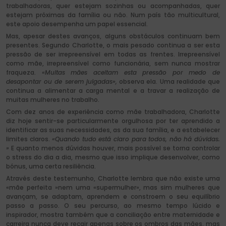
trabalhadoras, quer estejam sozinhas ou acompanhadas, quer
estejam próximas da família ou não. Num país tão multicultural,
este apoio desempenha um papel essencial.
Mas, apesar destes avanços, alguns obstáculos continuam bem
presentes. Segundo Charlotte, o mais pesado continua a ser esta
pressão de ser irrepreensível em todas as frentes. Irrepreensível
como mãe, irrepreensível como funcionária, sem nunca mostrar
fraqueza.
«Muitas mães aceitam esta pressão por medo de
desapontar ou de serem julgadas»,
observa ela. Uma realidade que
continua a alimentar a carga mental e a travar a realização de
muitas mulheres no trabalho.
Com dez anos de experiência como mãe trabalhadora, Charlotte
diz hoje sentir-se particularmente orgulhosa por ter aprendido a
identificar as suas necessidades, as da sua família, e a estabelecer
limites claros.
«Quando tudo está claro para todos, não há dúvidas.
»
E quanto menos dúvidas houver, mais possível se torna controlar
o stress do dia a dia, mesmo que isso implique desenvolver, como
bónus, uma certa resiliência.
Através deste testemunho, Charlotte lembra que não existe uma
«mãe perfeita »nem uma «supermulher», mas sim mulheres que
avançam, se adaptam, aprendem e constroem o seu equilíbrio
passo a passo. O seu percurso, ao mesmo tempo lúcido e
inspirador, mostra também que a conciliação entre maternidade e
carreira nunca deve recair apenas sobre os ombros das mães, mas