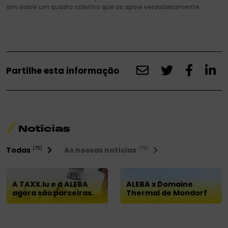
sim sobre um quadro coletivo que as apoie verdadeiramente.
Partilhe esta informação
Notícias
Todas
As nossas notícias
(75)
(75)
A TAXX.lu e a ALEBA
ALEBA x Domaine
agora são parceiras.
Thermal de Mondorf