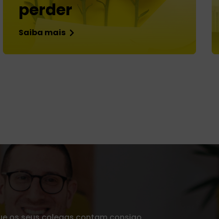
perder
Saiba mais
ue os seus colegas contam consigo