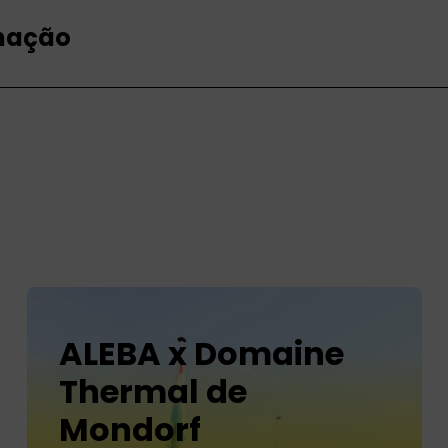
rmação
ALEBA x Domaine
Thermal de
Mondorf