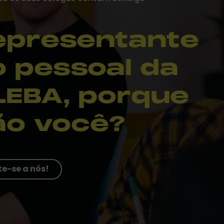
epresentante
o pessoal da
LEBA, porque
ão você?
e-se a nós!