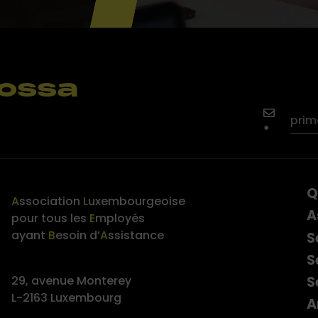
nossa
Q
A
ssociation
L
uxembourgeoise
A
pour tous les
E
mployés
ayant
B
esoin d’
A
ssistance
S
S
S
29, avenue Monterey
L-2163 Luxembourg
A