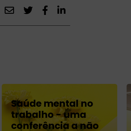
Saúde mental no
trabalho - uma
conferência a não