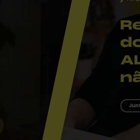
R
d
e
A
n
Junt