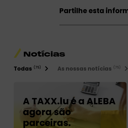
Partilhe esta info
Notícias
Todas
As nossas notícias
(75)
(75)
A TAXX.lu e a ALEBA
agora são
parceiras.