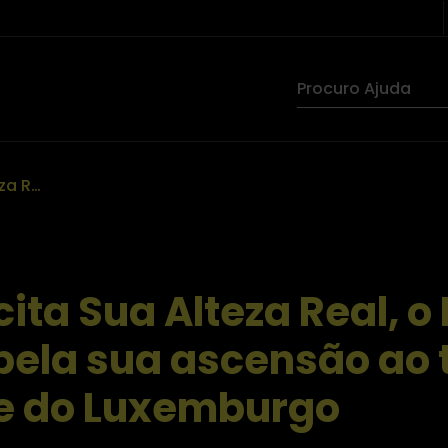
A ALEBA felicita Sua Alteza Real, o Príncipe Guillaume, pela sua ascensão ao título de Grão-Duque do Luxemburgo
cita Sua Alteza Real, o
pela sua ascensão ao t
e do Luxemburgo