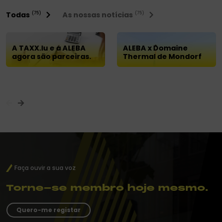
Todas
As nossas notícias
(75)
(75)
A TAXX.lu e a ALEBA
ALEBA x Domaine
agora são parceiras.
Thermal de Mondorf
Faça ouvir a sua voz
Torne-se membro hoje mesmo.
Quero-me registar