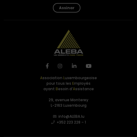
Assinar
A
ssociation
L
uxembourgeoise
pour tous les
E
mployés
ayant
B
esoin d’
A
ssistance
29, avenue Monterey
L-2163 Luxembourg
info@ALEBA.lu
+352 223 228 – 1