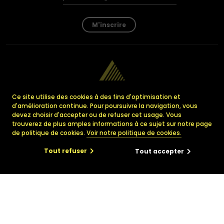
M'inscrire
Ce site utilise des cookies à des fins d'optimisation et
d'amélioration continue. Pour poursuivre la navigation, vous
devez choisir d'accepter ou de refuser cet usage. Vous
trouverez de plus amples informations à ce sujet sur notre page
de politique de cookies.
Voir notre politique de cookies.
A
ssociation
L
uxembourgeoise
pour tous les
E
mployés
Tout refuser
Tout accepter
ayant
B
esoin d’
A
ssistance
29, avenue Monterey
L-2163 Luxembourg
×
us ?
info@ALEBA.lu
vigueur
+352 223 228 – 1