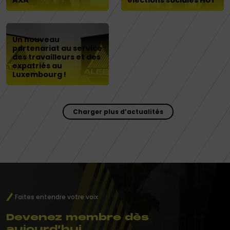
AXA
élections sociales HUT
Un nouveau
partenariat au service
des travailleurs et des
expatriés au
Luxembourg !
Charger plus d’actualités
Faites entendre votre voix
Devenez membre dès
aujourd’hui.