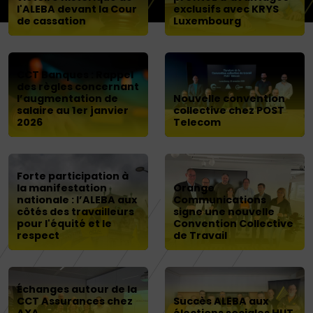
l'ALEBA devant la Cour
exclusifs avec KRYS
de cassation
Luxembourg
CCT Banques : Rappel
des règles concernant
l’augmentation de
Nouvelle convention
salaire au 1er janvier
collective chez POST
2026
Telecom
Forte participation à
la manifestation
Orange
nationale : l’ALEBA aux
Communications
côtés des travailleurs
signe une nouvelle
pour l'équité et le
Convention Collective
respect
de Travail
Échanges autour de la
CCT Assurances chez
Succès ALEBA aux