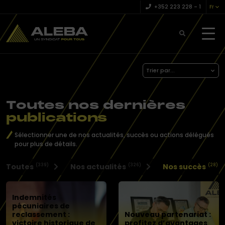
+352 223 228 – 1
Fr
Trier par...
Toutes nos dernières
publications
Sélectionner une de nos actualités, succès ou actions délégués
pour plus de détails.
Toutes
Nos actualités
Nos succès
(339)
(326)
(28)
Indemnités
pécuniaires de
reclassement :
Nouveau partenariat :
victoire historique de
profitez d’avantages