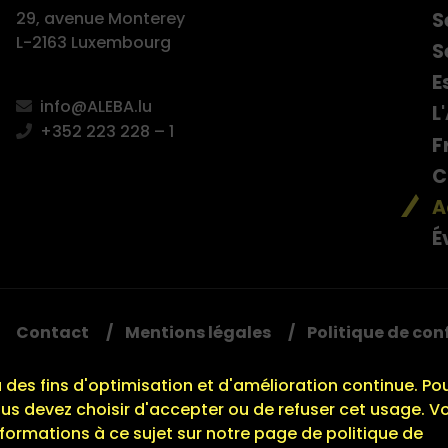
S
29, avenue Monterey
L-2163 Luxembourg
S
E
info@ALEBA.lu
L
+352 223 228 – 1
F
C
A
É
Contact
Mentions légales
Politique de con
à des fins d'optimisation et d'amélioration continue. Po
ous devez choisir d'accepter ou de refuser cet usage. V
formations à ce sujet sur notre page de politique de