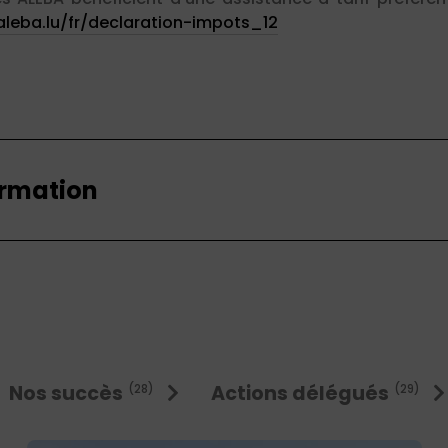
aleba.lu/fr/declaration-impots_12
ormation
Nos succès
Actions délégués
(28)
(29)