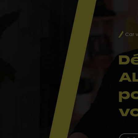
Car 
D
A
p
v