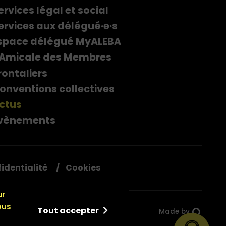
ervices légal et social
ervices aux délégué·e·s
space délégué MyALEBA
'Amicale des Membres
rontaliers
onventions collectives
ctus
vènements
fidentialité
Cookies
ur
ous
Tout accepter
Made by