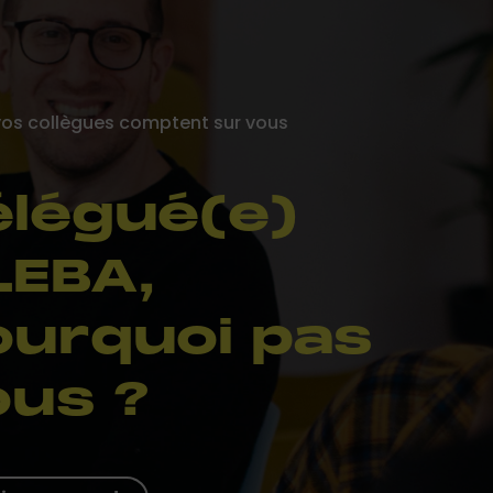
vos collègues comptent sur vous
élégué(e)
LEBA,
ourquoi pas
ous ?