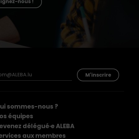
oignez-nous !
M'inscrire
ui sommes-nous ?
os équipes
evenez délégué·e ALEBA
ervices aux membres