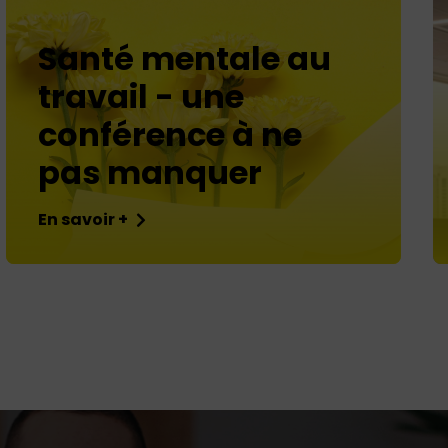
Santé mentale au
travail - une
conférence à ne
pas manquer
En savoir +