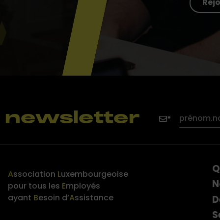
Rej
la newsletter
Q
A
ssociation
L
uxembourgeoise
N
pour tous les
E
mployés
ayant
B
esoin d’
A
ssistance
D
S