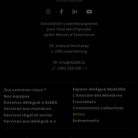
A
ssociation
L
uxembourgeoise
pour tous les
E
mployés
ayant
B
esoin d’
A
ssistance
29, avenue Monterey
L-2163 Luxembourg
info@ALEBA.lu
+352 223 228 – 1
Espace délégué MyALEBA
Qui sommes-nous ?
L'Amicale des Membres
Nos équipes
Frontaliers
Devenez délégué·e ALEBA
Conventions collectives
Services aux membres
Actus
Services légal et social
Évènements
Services aux délégué·e·s