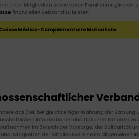
in, ihren Mitgliedern sowie deren Familienmitgliedern z
asse
finanziellen Beistand zu leisten
r Caisse Médico-Complémentaire Mutualiste:
nossenschaftlicher Verba
ndere das Ziel, bei gleichzeitiger Wahrung der Satzung
enschaftlichen Informationen und Dokumentationen zu ve
aßnahmen im Bereich der Vorsorge, der Solidarität und
nd Tätigkeiten der Mitgliedsvereine im allgemeinen Int