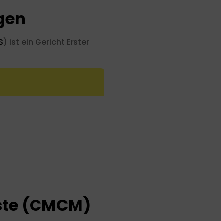
ngen
S
) ist ein Gericht Erster
ste (CMCM)