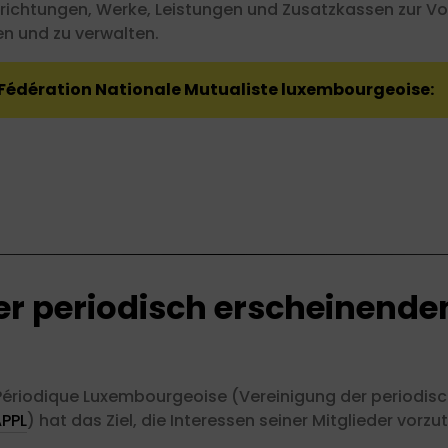
richtungen, Werke, Leistungen und Zusatzkassen zur Vor
en und zu verwalten
.
r Fédération Nationale Mutualiste luxembourgeoise:
er periodisch erscheinende
 Périodique Luxembourgeoise (Vereinigung der periodis
PPL
) hat das Ziel, die Interessen seiner Mitglieder vorz