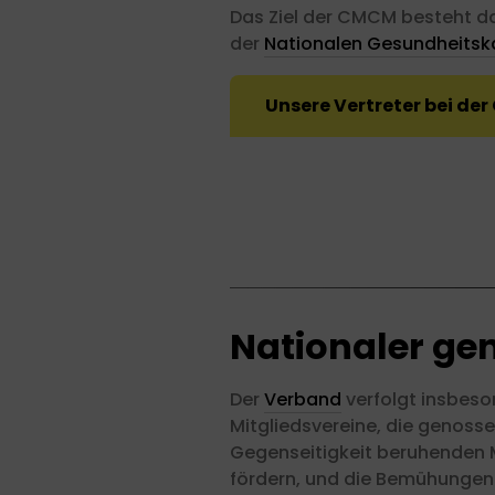
Das Ziel der CMCM besteht dar
der
Nationalen Gesundheitsk
Unsere Vertreter bei de
Nationaler ge
Der
Verband
verfolgt insbeso
Mitgliedsvereine, die genoss
Gegenseitigkeit beruhenden M
fördern, und die Bemühungen u