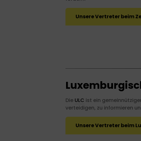
Unsere Vertreter beim Z
MERTZ
Laurent
Luxemburgisch
Die
ULC
ist ein gemeinnütziger
verteidigen, zu informieren un
Unsere Vertreter beim 