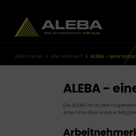
anmelden
Wilkommen
Wer sind wir?
ns
ALEBA - ein
Die ALEBA ist in den folgende
eine Liste aller unserer Mitgli
Arbeitnehme