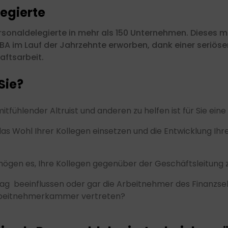
legierte
ersonaldelegierte in mehr als 150 Unternehmen. Dieses 
EBA im Lauf der Jahrzehnte erworben, dank einer seriös
aftsarbeit.
Sie?
itfühlender Altruist und anderen zu helfen ist für Sie ein
 das Wohl Ihrer Kollegen einsetzen und die Entwicklung Ih
ögen es, Ihre Kollegen gegenüber der Geschäftsleitung 
rag beeinflussen oder gar die Arbeitnehmer des Finanzs
rbeitnehmerkammer vertreten?