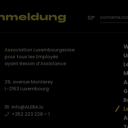
nmeldung
W
A
ssociation
L
uxembourgeoise
U
pour tous les
E
mployés
ayant
B
esoin d’
A
ssistance
L
M
A
29, avenue Monterey
L-2163 Luxembourg
G
R
info@ALEBA.lu
L
+352 223 228 – 1
A
T