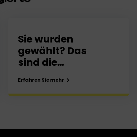
Sie wurden
gewählt? Das
sind die
nächsten
Erfahren Sie mehr
Schritte!