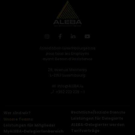
A
ssociation
L
uxembourgeoise
pour tous les
E
mployés
ayant
B
esoin d’
A
ssistance
29, avenue Monterey
L-2163 Luxembourg
info@ALEBA.lu
+352 223 228 – 1
Rechtliche/soziale Dienste
Wer sind wir?
Leistungen für Delegierte
Unsere Teams
ALEBA-Delegierter werden
Leistungen für Mitglieder
Tarifverträge
MyALEBA-Delegiertenbereich