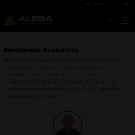
+352 223 228 – 1
De
Beratender Ausschuss
Das Comité des Sages der ALEBA besteht aus ehemaligen
Mitgliedern des Exekutivausschusses und/oder des
Verwaltungsrats der ALEBA, die jetzt pensioniert sind.
Es trifft sich regelmäßig, um die Themen des Arbeits- und
Sozialrechts weiter zu bearbeiten, wie z.B. die Rentenreform,
Sonntagsarbeit und andere.