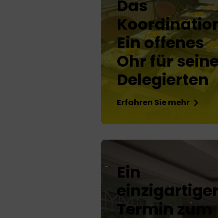
Das
Koordinatio
Ein offenes
Ohr für sein
Delegierten
Erfahren Sie mehr
Ein
einzigartige
Termin zum