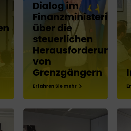
Dialog im
Finanzministerium
en
über die
steuerlichen
Herausforderungen
von
Grenzgängern
Erfahren Sie mehr
E