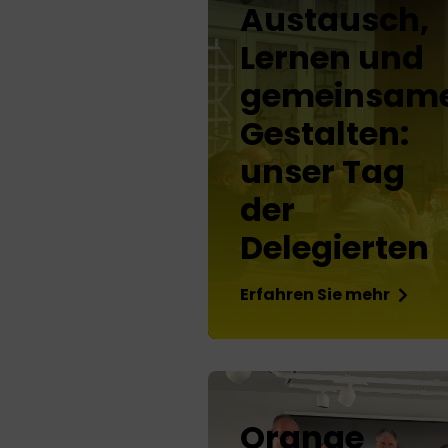
Austausch,
Lernen und
gemeinsam
Gestalten:
unser Tag
der
Delegierten
Erfahren Sie mehr
Orange