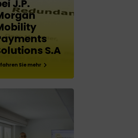
ei J.P.
Morgan
Mobility
Payments
Solutions S.A
rfahren Sie mehr