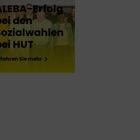
ALEBA-Erfolg
bei den
Sozialwahlen
bei HUT
rfahren Sie mehr