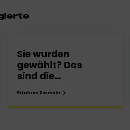
gierte
Sie wurden
gewählt? Das
sind die
nächsten
Erfahren Sie mehr
Schritte!