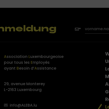
nmeldung
W
A
ssociation
L
uxembourgeoise
U
pour tous les
E
mployés
ayant
B
esoin d’
A
ssistance
L
M
A
29, avenue Monterey
L-2163 Luxembourg
G
R
info@ALEBA.lu
L