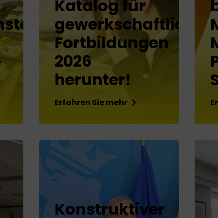
Katalog für
b
nsteam:
gewerkschaftliche
Fortbildungen
e
2026
herunter!
Erfahren Sie mehr
E
r
Konstruktiver