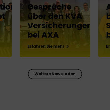
ions
Gespräche
et
über den KVA
Versicherungen
bei AXA
Erfahren Sie mehr
E
Weitere News laden