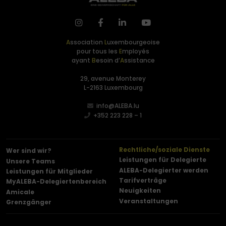
A
ssociation
L
uxembourgeoise
pour tous les
E
mployés
ayant
B
esoin d’
A
ssistance
29, avenue Monterey
L-2163 Luxembourg
info@ALEBA.lu
+352 223 228 – 1
Rechtliche/soziale Dienste
Wer sind wir?
Leistungen für Delegierte
Unsere Teams
ALEBA-Delegierter werden
Leistungen für Mitglieder
Tarifverträge
MyALEBA-Delegiertenbereich
Neuigkeiten
Amicale
Veranstaltungen
Grenzgänger