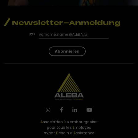
Newsletter-Anmeldung
Abonnieren
A
ssociation
L
uxembourgeoise
pour tous les
E
mployés
ayant
B
esoin d’
A
ssistance