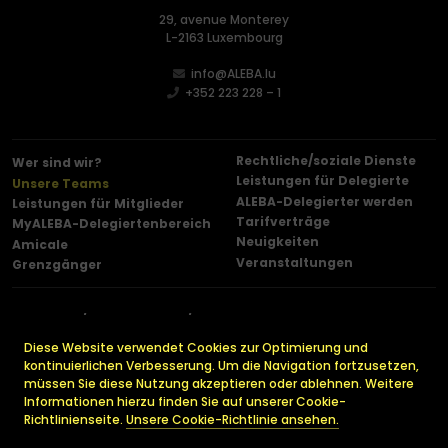
29, avenue Monterey
L-2163 Luxembourg
info@ALEBA.lu
+352 223 228 – 1
Rechtliche/soziale Dienste
Wer sind wir?
Leistungen für Delegierte
Unsere Teams
ALEBA-Delegierter werden
Leistungen für Mitglieder
Tarifverträge
MyALEBA-Delegiertenbereich
Neuigkeiten
Amicale
Veranstaltungen
Grenzgänger
Kontakt
Impressum
Datenschutz-Bestimmungen
Cookies
Pressemitteilungen
Diese Website verwendet Cookies zur Optimierung und
kontinuierlichen Verbesserung. Um die Navigation fortzusetzen,
müssen Sie diese Nutzung akzeptieren oder ablehnen. Weitere
Informationen hierzu finden Sie auf unserer Cookie-
© 2026 ALEBA. Alle Rechte vorbehalten.
Richtlinienseite.
Unsere Cookie-Richtlinie ansehen.
Made by