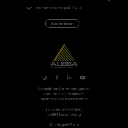
Abonnieren
A
ssociation
L
uxembourgeoise
pour tous les
E
mployés
ayant
B
esoin d’
A
ssistance
29, avenue Monterey
L-2163 Luxembourg
info@ALEBA.lu