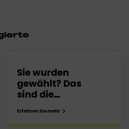
gierte
Sie wurden
gewählt? Das
sind die
nächsten
Erfahren Sie mehr
Schritte!