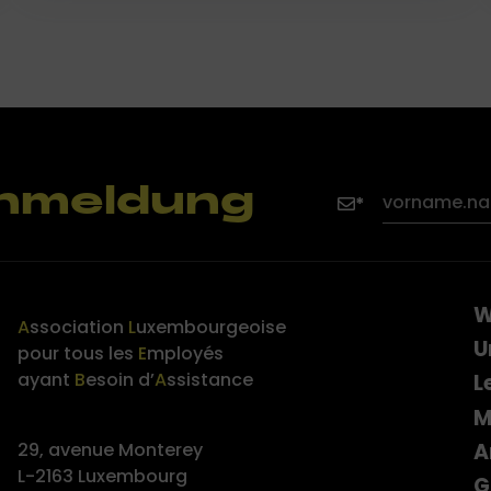
nmeldung
W
A
ssociation
L
uxembourgeoise
U
pour tous les
E
mployés
ayant
B
esoin d’
A
ssistance
L
M
A
29, avenue Monterey
L-2163 Luxembourg
G