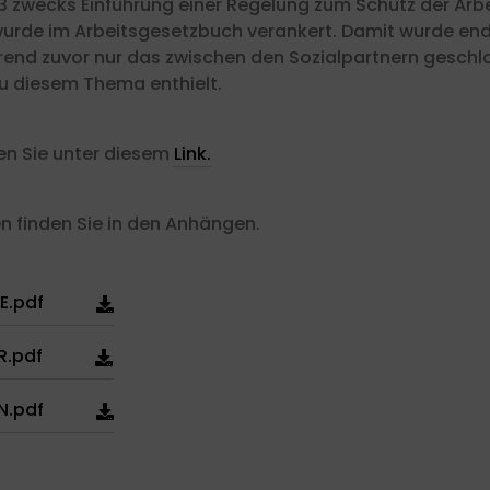
 zwecks Einführung einer Regelung zum Schutz der Arb
 wurde im Arbeitsgesetzbuch verankert. Damit wurde end
rend zuvor nur das zwischen den Sozialpartnern ges
u diesem Thema enthielt.
den Sie unter diesem
Link.
en finden Sie in den Anhängen.
E.pdf
R.pdf
N.pdf