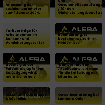
und
Anpassung der
Gesundheitsbeauftragte
sozialen parameter
/ für den
zum 1 Januar 2024.
Gleichstellungsbeauftra
Tarifverträge für
Arbeit und
Arbeitnehmer im
Behinderung: Es
Banken- und
bestehen weiterhin
Versicherungssektor
Hindernisse
MOBBING: Dieses
Investitionen in das
Gesetz gibt der
Wohlbefinden am
Person, die Opfer von
Arbeitsplatz: ein Muss
Belästigung wird,
für die Entfaltung der
mehr Sicherheit
Mitarbeiter
ALEBA ON TOUR Etappe
Gewerkschaftstag bei
1: Rückblick
Lombard Odier