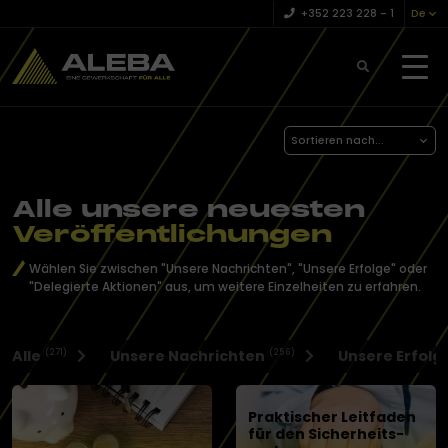
+352 223 228 – 1
De
Sortieren nach...
Alle unsere neuesten
Veröffentlichungen
Wählen Sie zwischen "Unsere Nachrichten", "Unsere Erfolge" oder
"Delegierte Aktionen" aus, um weitere Einzelheiten zu erfahren.
Alle
Unsere Nachrichten
Unsere Erfolg
(271)
(256)
Praktischer Leitfaden
für den Sicherheits-