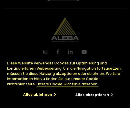
A
ssociation
L
uxembourgeoise
Diese Website verwendet Cookies zur Optimierung und
pour tous les
E
mployés
kontinuierlichen Verbesserung. Um die Navigation fortzusetzen,
ayant
B
esoin d’
A
ssistance
müssen Sie diese Nutzung akzeptieren oder ablehnen. Weitere
Informationen hierzu finden Sie auf unserer Cookie-
29, avenue Monterey
Richtlinienseite.
Unsere Cookie-Richtlinie ansehen.
L-2163 Luxembourg
Alles ablehnen
Alles akzeptieren
info@ALEBA.lu
+352 223 228 – 1
×
Rechtliche/soziale Dienste
Wer sind wir?