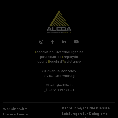
A
ssociation
L
uxembourgeoise
pour tous les
E
mployés
ayant
B
esoin d’
A
ssistance
29, avenue Monterey
L-2163 Luxembourg
info@ALEBA.lu
+352 223 228 – 1
Rechtliche/soziale Dienste
Wer sind wir?
Leistungen für Delegierte
Unsere Teams