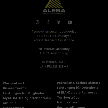
A
ssociation
L
uxembourgeoise
pour tous les
E
mployés
ayant
B
esoin d’
A
ssistance
29, avenue Monterey
L-2163 Luxembourg
info@ALEBA.lu
+352 223 228 – 1
Rechtliche/soziale Dienste
Wer sind wir?
Leistungen für Delegierte
Unsere Teams
ALEBA-Delegierter werden
Leistungen für Mitglieder
Tarifverträge
MyALEBA-Delegiertenbereich
Neuigkeiten
Amicale
Veranstaltungen
Grenzgänger