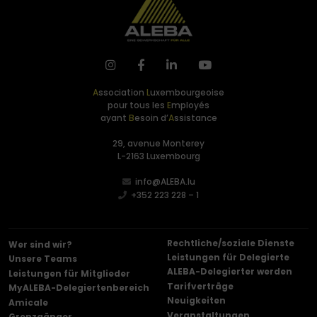
A
ssociation
L
uxembourgeoise
pour tous les
E
mployés
ayant
B
esoin d’
A
ssistance
29, avenue Monterey
L-2163 Luxembourg
info@ALEBA.lu
+352 223 228 – 1
Rechtliche/soziale Dienste
Wer sind wir?
Leistungen für Delegierte
Unsere Teams
ALEBA-Delegierter werden
Leistungen für Mitglieder
Tarifverträge
MyALEBA-Delegiertenbereich
Neuigkeiten
Amicale
Veranstaltungen
Grenzgänger