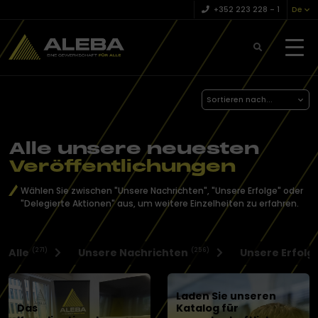
+352 223 228 – 1
De
Sortieren nach...
Alle unsere neuesten
Veröffentlichungen
Wählen Sie zwischen "Unsere Nachrichten", "Unsere Erfolge" oder
"Delegierte Aktionen" aus, um weitere Einzelheiten zu erfahren.
Alle
Unsere Nachrichten
Unsere Erfolg
(271)
(256)
Laden Sie unseren
Das
Katalog für