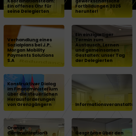
Koordinationsteam:
gewerkschaftliche
Ein offenes Ohr für
Fortbildungen 2026
seine Delegierten
herunter!
Ein einzigartiger
Verhandlung eines
Termin zum
Sozialplans bei J.P.
Austausch, Lernen
Morgan Mobility
und gemeinsamen
Payments Solutions
Gestalten: unser Tag
S.A
der Delegierten
Konstruktiver Dialog
im Finanzministerium
über die steuerlichen
Herausforderungen
von Grenzgängern
Informationsveranstaltu
Orange
Communications
Gespräche über den