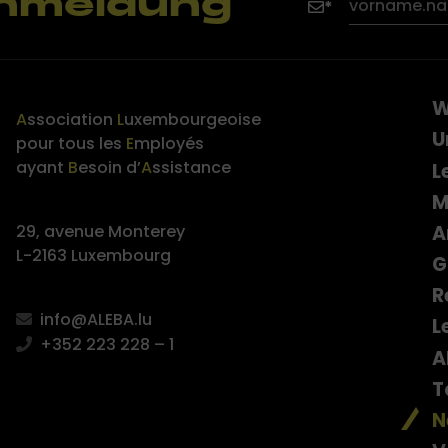
nmeldung
W
A
ssociation
L
uxembourgeoise
U
pour tous les
E
mployés
ayant
B
esoin d’
A
ssistance
L
M
A
29, avenue Monterey
L-2163 Luxembourg
G
R
info@ALEBA.lu
L
+352 223 228 – 1
A
T
N