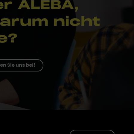
er ALEBA,
arum nicht
e?
en Sie uns bei!