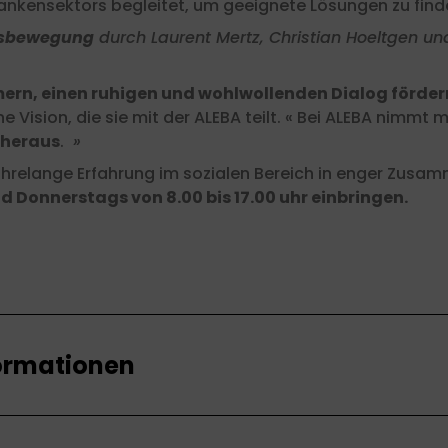
Bankensektors begleitet, um geeignete Lösungen zu find
tsbewegung
durch Laurent Mertz, Christian Hoeltgen u
rn, einen ruhigen und wohlwollenden Dialog förder
Vision, die sie mit der ALEBA teilt. « Bei ALEBA nimmt 
 heraus
.
»
ahrelange Erfahrung im sozialen Bereich in enger Zusam
 Donnerstags von 8.00 bis 17.00 uhr einbringen.
formationen