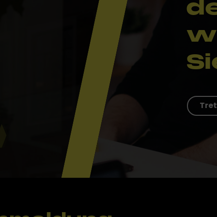
d
w
Si
Tret