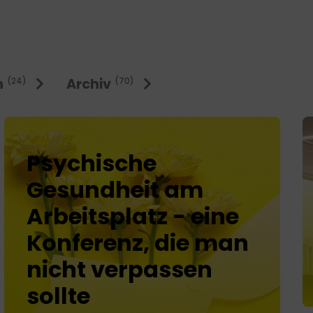
n
Archiv
(24)
(70)
Psychische
Gesundheit am
Arbeitsplatz - eine
Konferenz, die man
nicht verpassen
sollte