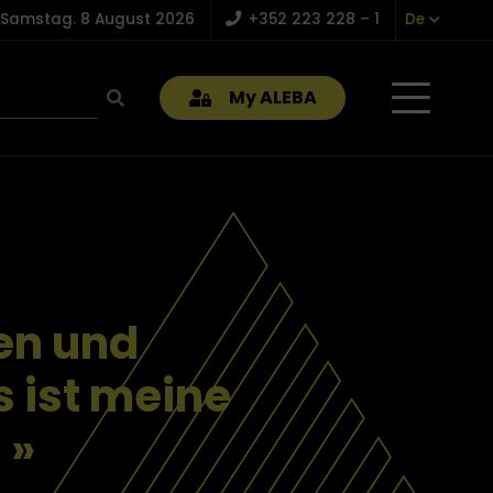
Samstag. 8 August 2026
+352 223 228 – 1
De
My ALEBA
en und
s ist meine
 »