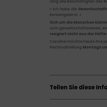
lang alle Beschäftigten des 
« Ich habe die
Gewerkschaf
kennengelernt. »
Sich um die Menschen kümme
vom gewerkschaftswesen, eine 
reagiert nicht aus der Hüfte
Caroline möchte heute ihre j
Rechtsabteilung
Montags und
Teilen Sie diese In