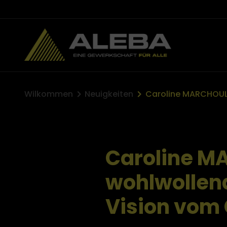
anmelden
Wilkommen
Neuigkeiten
ns
Caroline M
wohlwollend
Vision vom