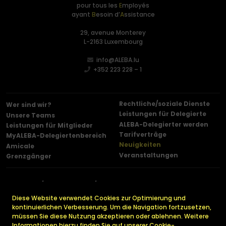
pour tous les
E
mployés
ayant
B
esoin d’
A
ssistance
29, avenue Monterey
L-2163 Luxembourg
info@ALEBA.lu
+352 223 228 – 1
Rechtliche/soziale Dienste
Wer sind wir?
Leistungen für Delegierte
Unsere Teams
ALEBA-Delegierter werden
Leistungen für Mitglieder
Tarifverträge
MyALEBA-Delegiertenbereich
Neuigkeiten
Amicale
Veranstaltungen
Grenzgänger
Kontakt
Impressum
Datenschutz-Bestimmungen
Cookies
Pressemitteilungen
Diese Website verwendet Cookies zur Optimierung und
kontinuierlichen Verbesserung. Um die Navigation fortzusetzen,
müssen Sie diese Nutzung akzeptieren oder ablehnen. Weitere
Informationen hierzu finden Sie auf unserer Cookie-