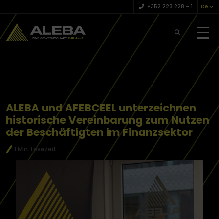
+352 223 228 – 1
De
ALEBA und AFEBCEEL unterzeichnen
historische Vereinbarung zum Nutzen
der Beschäftigten im Finanzsektor
1 Min. Lesezeit