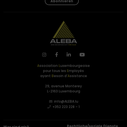
Abonnieren
A
ssociation
L
uxembourgeoise
pour tous les
E
mployés
ayant
B
esoin d’
A
ssistance
29, avenue Monterey
L-2163 Luxembourg
info@ALEBA.lu
+352 223 228 – 1
Rechtliche/soziale Dienste
Wer sind wir?